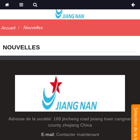
Nouvelles
Accueil
NOUVELLES
Sélection de la langue
Adresse de la société: 168 jincheng road jixiang town cangnan
county zhejiang China
E-mail:
Contacter maintenant