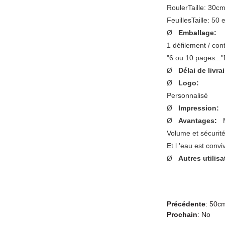
RoulerTaille: 3
FeuillesTaille: 5
Ø
Emballage:
1 défilement / co
"6 ou 10 pages..
Ø
Délai de livr
Ø
Logo:
Personnalisé
Ø
Impression
Ø
Avantages:
Volume et sécurit
Et l 'eau est conv
Ø
Autres utili
Précédente
:
50cm
Prochain
: No