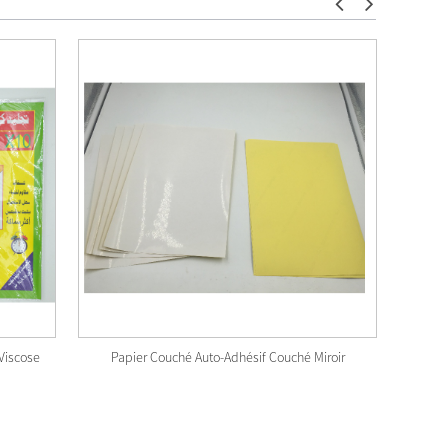
Viscose
Papier Couché Auto-Adhésif Couché Miroir
AU