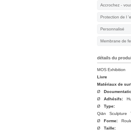
d'autocollants en
Accrochez - vou
m...
Protection de l 
Personnalisé
Membrane de fen
détails du produ
MOS Exhibition
Livre
Matériaux de s
Ø
Documentati
Ø
Adhésifs:
H
Ø
Type:
Qiān Sculpture
Ø
Forme:
Roul
Ø
Taille: