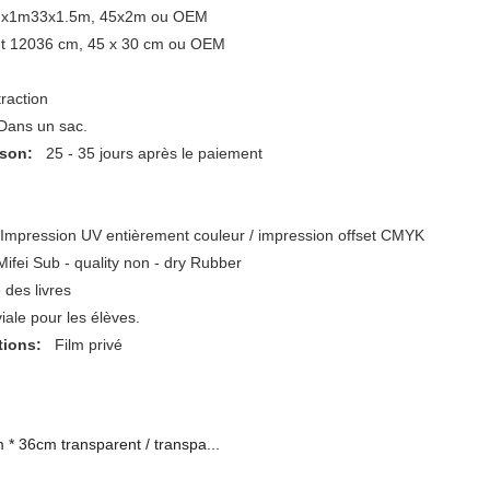
0cmx1m33x1.5m, 45x2m ou OEM
0 et 12036 cm, 45 x 30 cm ou OEM
ntraction
."Dans un sac.
aison:
25 - 35 jours après le paiement
:
Impression UV entièrement couleur / impression offset CMYK
Mifei Sub - quality non - dry Rubber
é des livres
iviale pour les élèves.
sations:
Film privé
 * 36cm transparent / transpa...