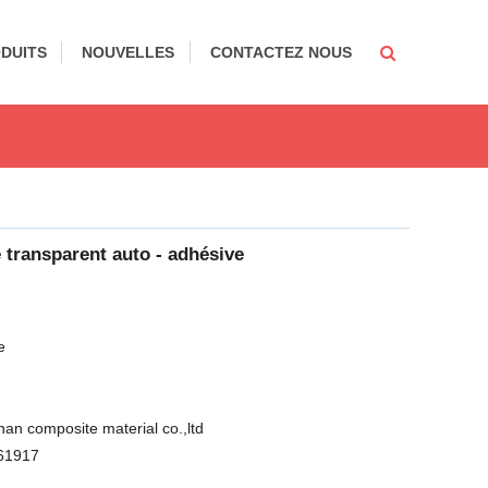
DUITS
NOUVELLES
CONTACTEZ NOUS
e transparent auto - adhésive
e
nan composite material co.,ltd
61917