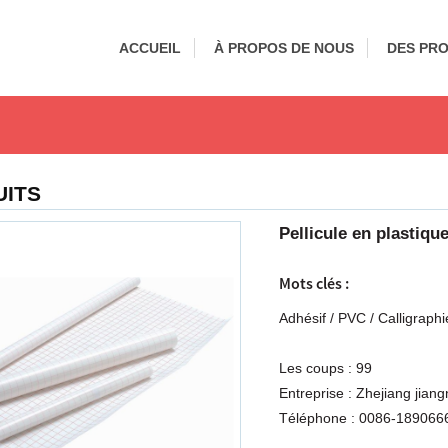
ACCUEIL
À PROPOS DE NOUS
DES PRO
UITS
Pellicule en plastiqu
Mots clés :
Adhésif
/
PVC
/
Calligraphi
Les coups :
99
Entreprise :
Zhejiang jiang
Téléphone :
0086-189066