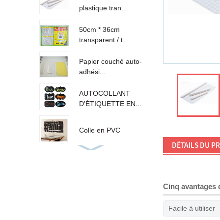
plastique tran...
50cm * 36cm
transparent / t...
Papier couché auto-
adhési...
AUTOCOLLANT
D'ÉTIQUETTE EN...
Colle en PVC
DÉTAILS DU P
45cm * 200cm
autocollants e...
Cinq avantages 
210 & \ 35120;
74,5mm éti...
Facile à utiliser
Rouleau