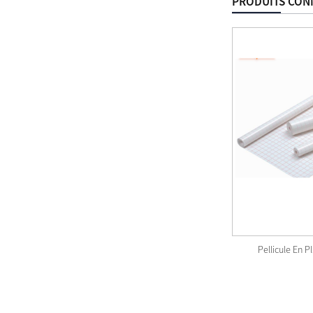
PRODUITS CON
Rouleau D'autocollants En Marque Blanche
Pellicule En P