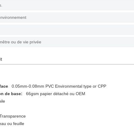
s.
'environnement
être ou de vie privée
it
urface
0.05mm-0.08mm PVC Environmental type or CPP
on de base:
66gsm papier détaché ou OEM
uile
 Transparence
eau ou feuille